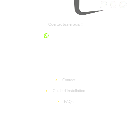
Contactez-nous :
+33 644 650 525
support@ip-tv-pro.com
Apprendre
Contact
Guide d’Installation
FAQs
Mentions légales