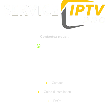
Contactez-nous :
+33 644 650 525
support@ip-tv-pro.com
Apprendre
Contact
Guide d’Installation
FAQs