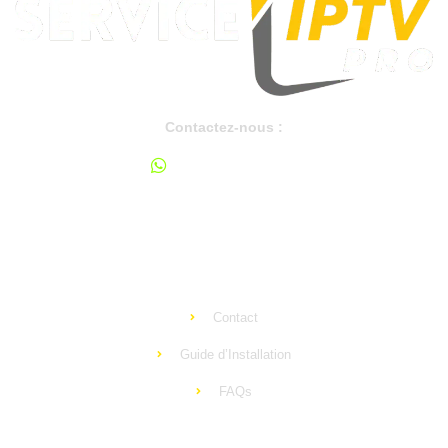
Contactez-nous :
+33 644 650 525
support@ip-tv-pro.com
Apprendre
Contact
Guide d’Installation
FAQs